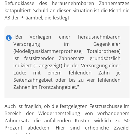
Befundklasse des herausnehmbaren Zahnersatzes
katapultiert. Schuld an dieser Situation ist die Richtlinie
A3 der Präambel, die festlegt:
"Bei Vorliegen einer herausnehmbaren
Versorgung im Gegenkiefer
(Modellgussklammerprothese, Totalprothese)
ist festsitzender Zahnersatz grundsätzlich
indiziert (= angezeigt) bei der Versorgung einer
Lücke mit einem fehlenden Zahn je
Seitenzahngebiet oder bis zu vier fehlenden
Zähnen im Frontzahngebiet."
Auch ist fraglich, ob die festgelegten Festzuschüsse im
Bereich der Wiederherstellung von vorhandenem
Zahnersatz die anfallenden Kosten wirklich zu 50
Prozent abdecken. Hier sind erhebliche Zweifel