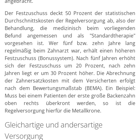
angebracht.
Der Festzuschuss deckt 50 Prozent der statistischen
Durchschnittskosten der Regelversorgung ab, also der
Behandlung, die medizinisch beim vorliegenden
Befund angemessen und als "Standardtherapie"
vorgesehen ist. Wer fünf bzw. zehn Jahre lang
regelmäßig beim Zahnarzt war, erhält einen höheren
Festzuschuss (Bonussystem). Nach fünf Jahren erhöht
sich der Festzuschuss um 20 Prozent, nach zehn
Jahren liegt er um 30 Prozent höher. Die Abrechnung
der Zahnersatzkosten mit dem Versicherten erfolgt
nach dem Bewertungsmaßstab (BEMA). Ein Beispiel:
Muss bei einem Patienten der erste große Backenzahn
oben rechts überkront werden, so ist die
Regelversorgung hierfür die Metallkrone.
Gleichartige und andersartige
Versorgung