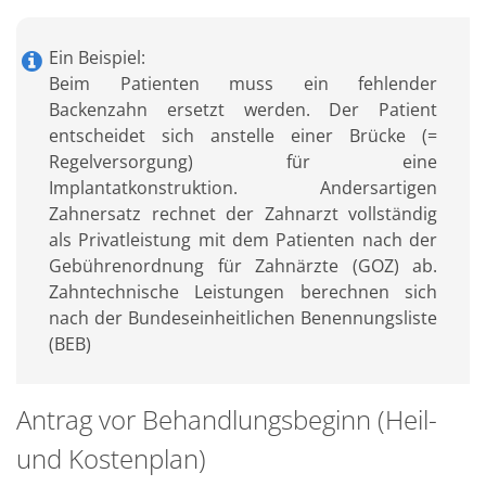
Ein Beispiel:
Beim Patienten muss ein fehlender
Backenzahn ersetzt werden. Der Patient
entscheidet sich anstelle einer Brücke (=
Regelversorgung) für eine
Implantatkonstruktion. Andersartigen
Zahnersatz rechnet der Zahnarzt vollständig
als Privatleistung mit dem Patienten nach der
Gebührenordnung für Zahnärzte (GOZ) ab.
Zahntechnische Leistungen berechnen sich
nach der Bundeseinheitlichen Benennungsliste
(BEB)
Antrag vor Behandlungsbeginn (Heil-
und Kostenplan)