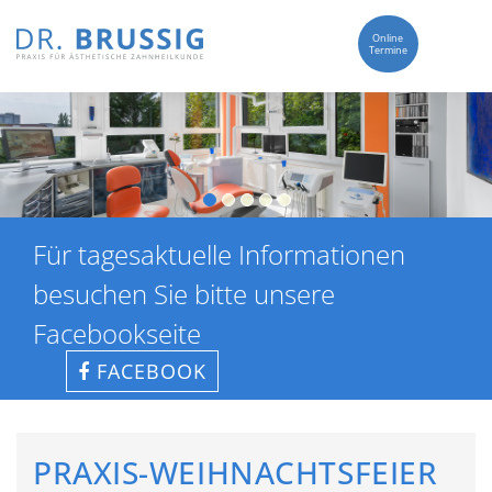
Online
Termine
Für tagesaktuelle Informationen
besuchen Sie bitte unsere
Facebookseite
FACEBOOK
PRAXIS-WEIHNACHTSFEIER