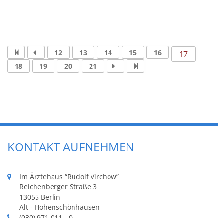
12
13
14
15
16
17
18
19
20
21
KONTAKT AUFNEHMEN
Im Ärztehaus “Rudolf Virchow”
Reichenberger Straße 3
13055 Berlin
Alt - Hohenschönhausen
(030) 971 011 - 0