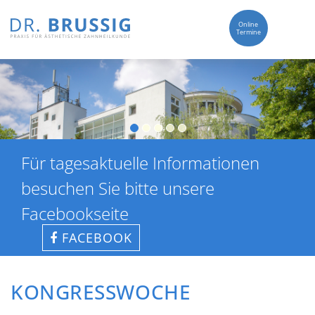
Online
Termine
Für tagesaktuelle Informationen
besuchen Sie bitte unsere
Facebookseite
FACEBOOK
KONGRESSWOCHE