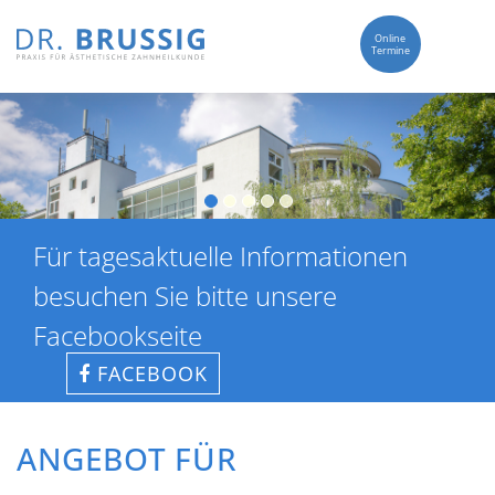
Online
Termine
Für tagesaktuelle Informationen
besuchen Sie bitte unsere
Facebookseite
FACEBOOK
ANGEBOT FÜR