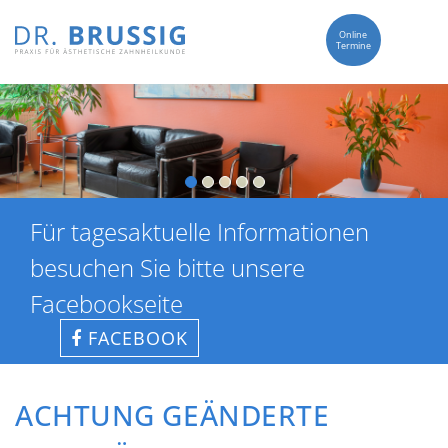
Online
Termine
Für tagesaktuelle Informationen
besuchen Sie bitte unsere
Facebookseite
FACEBOOK
ACHTUNG GEÄNDERTE