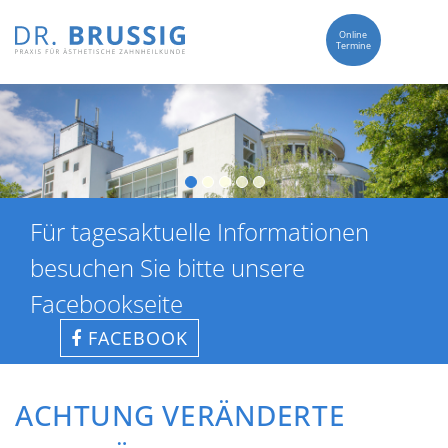
Online
Termine
Für tagesaktuelle Informationen
besuchen Sie bitte unsere
Facebookseite
FACEBOOK
ACHTUNG VERÄNDERTE